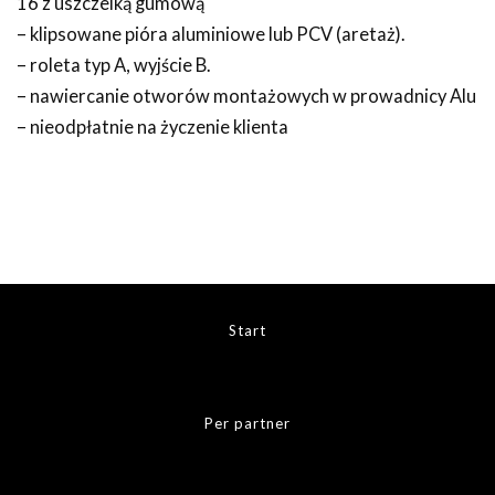
16 z uszczelką gumową
– klipsowane pióra aluminiowe lub PCV (aretaż).
– roleta typ A, wyjście B.
– nawiercanie otworów montażowych w prowadnicy Alu
– nieodpłatnie na życzenie klienta
Start
Per partner