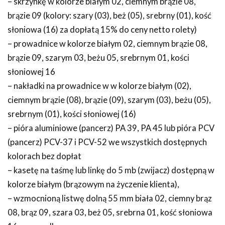
– skrzynkę w kolorze białym 02, ciemnym brązie 08,
brązie 09 (kolory: szary (03), beż (05), srebrny (01), kość
słoniowa (16) za dopłatą 15% do ceny netto rolety)
– prowadnice w kolorze białym 02, ciemnym brązie 08,
brązie 09, szarym 03, beżu 05, srebrnym 01, kości
słoniowej 16
– nakładki na prowadnice w w kolorze białym (02),
ciemnym brązie (08), brązie (09), szarym (03), beżu (05),
srebrnym (01), kości słoniowej (16)
– pióra aluminiowe (pancerz) PA 39, PA 45 lub pióra PCV
(pancerz) PCV-37 i PCV-52 we wszystkich dostępnych
kolorach bez dopłat
– kasetę na taśmę lub linkę do 5 mb (zwijacz) dostępną w
kolorze białym (brązowym na życzenie klienta),
– wzmocnioną listwę dolną 55 mm biała 02, ciemny brąz
08, brąz 09, szara 03, beż 05, srebrna 01, kość słoniowa