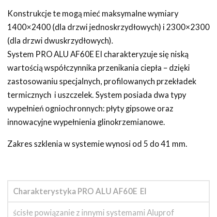
Konstrukcje te mogą mieć maksymalne wymiary
1400×2400 (dla drzwi jednoskrzydłowych) i 2300×2300
(dla drzwi dwuskrzydłowych).
System PRO ALU AF60E EI charakteryzuje się niską
wartością współczynnika przenikania ciepła – dzięki
zastosowaniu specjalnych, profilowanych przekładek
termicznych i uszczelek. System posiada dwa typy
wypełnień ogniochronnych: płyty gipsowe oraz
innowacyjne wypełnienia glinokrzemianowe.
Zakres szklenia w systemie wynosi od 5 do 41 mm.
Charakterystyka PRO ALU AF60E EI
ścisłe powiązanie z innymi systemami Aluprof