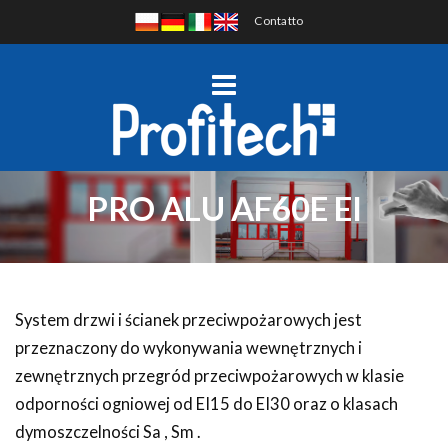
Contatto
PRO ALU AF60E EI
System drzwi i ścianek przeciwpożarowych jest
przeznaczony do wykonywania wewnętrznych i
zewnętrznych przegród przeciwpożarowych w klasie
odporności ogniowej od EI15 do EI30 oraz o klasach
dymoszczelności Sa , Sm .