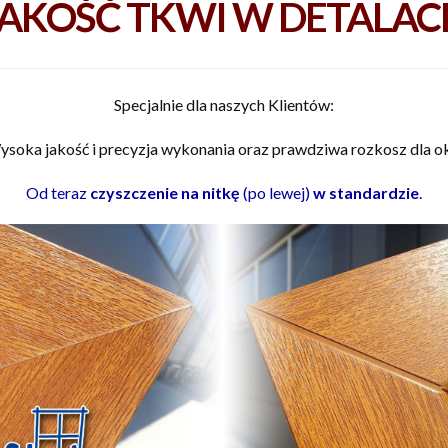
JAKOŚĆ TKWI W DETALAC
Specjalnie dla naszych Klientów:
soka jakość i precyzja wykonania oraz prawdziwa rozkosz dla o
Od teraz
czyszczenie na nitkę
(po lewej)
w standardzie
.