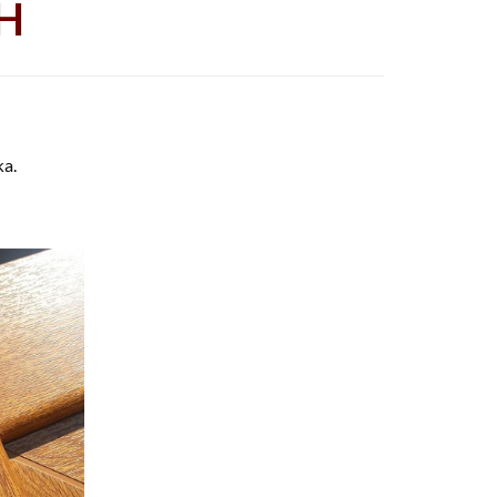
H
ka.