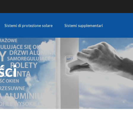
Sistemi di protezione solare
Sistemi supplementari
ści