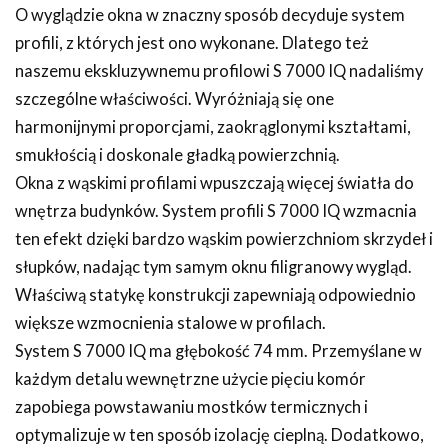
O wyglądzie okna w znaczny sposób decyduje system
profili, z których jest ono wykonane. Dlatego też
naszemu ekskluzywnemu profilowi S 7000 IQ nadaliśmy
szczególne właściwości. Wyróżniają się one
harmonijnymi proporcjami, zaokrąglonymi kształtami,
smukłością i doskonale gładką powierzchnią.
Okna z wąskimi profilami wpuszczają więcej światła do
wnętrza budynków. System profili S 7000 IQ wzmacnia
ten efekt dzięki bardzo wąskim powierzchniom skrzydeł i
słupków, nadając tym samym oknu filigranowy wygląd.
Właściwą statykę konstrukcji zapewniają odpowiednio
większe wzmocnienia stalowe w profilach.
System S 7000 IQ ma głębokość 74 mm. Przemyślane w
każdym detalu wewnętrzne użycie pięciu komór
zapobiega powstawaniu mostków termicznych i
optymalizuje w ten sposób izolację cieplną. Dodatkowo,