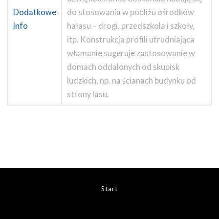
Dodatkowe
do stosowania w pobliżu ośrodków
info
hałasu – drogi, przedszkola i szkoły,
itp. Konstrukcja profili utrudniająca
włamanie sugeruje zastosowanie w
domach oddalonych od skupisk
ludzkich, np. na ścianach budynku od
strony lasu.
Start