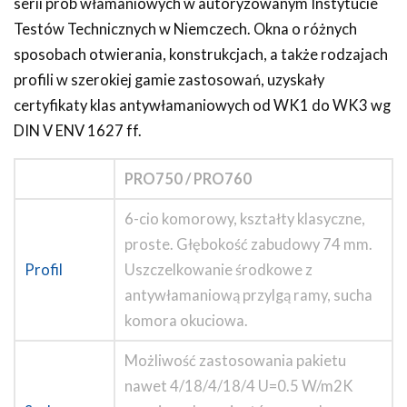
serii prób włamaniowych w autoryzowanym Instytucie
Testów Technicznych w Niemczech. Okna o różnych
sposobach otwierania, konstrukcjach, a także rodzajach
profili w szerokiej gamie zastosowań, uzyskały
certyfikaty klas antywłamaniowych od WK1 do WK3 wg
DIN V ENV 1627 ff.
PRO750 / PRO760
6-cio komorowy, kształty klasyczne,
proste. Głębokość zabudowy 74 mm.
Profil
Uszczelkowanie środkowe z
antywłamaniową przylgą ramy, sucha
komora okuciowa.
Możliwość zastosowania pakietu
nawet 4/18/4/18/4 U=0.5 W/m2K